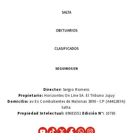
SALTA
OBITUARIOS
CLASIFICADOS
SEGUINOS EN
Director:
Sergio Romero
Propietario:
Horizontes On Line SA. El Tribuno Jujuy
Domicilio:
av Ex Combatientes de Malvinas 3890 - CP (A4412BYA)
Salta.
Propiedad Intelectual:
69681551
Edición N°:
10765