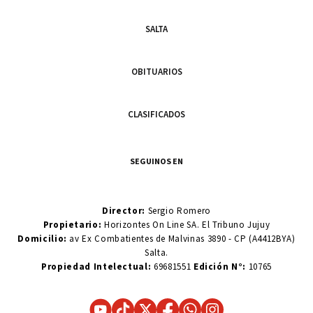
SALTA
OBITUARIOS
CLASIFICADOS
SEGUINOS EN
Director:
Sergio Romero
Propietario:
Horizontes On Line SA. El Tribuno Jujuy
Domicilio:
av Ex Combatientes de Malvinas 3890 - CP (A4412BYA)
Salta.
Propiedad Intelectual:
69681551
Edición N°:
10765