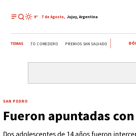
9°
7 de
Agosto
,
Jujuy, Argentina
DÓ
TEMAS
ALTO COMEDERO
PREMIOS SAN SALVADOR
LEY DE PROPI
SAN PEDRO
Fueron apuntadas con
Dos adolescentes de 14 años fueron interc