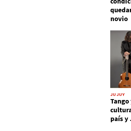
condic
quedar
novio
JUJUY
Tango 
cultur
país y