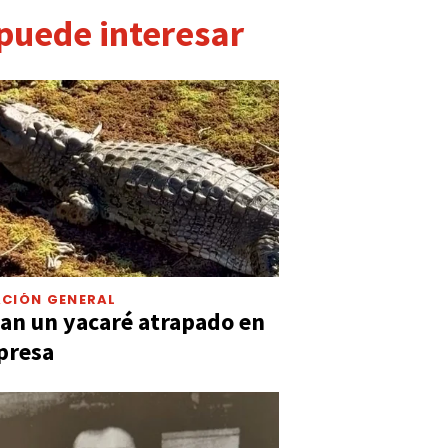
 puede interesar
CIÓN GENERAL
an un yacaré atrapado en
presa