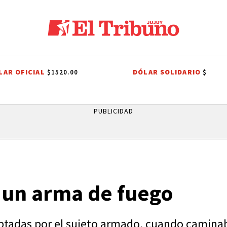
LAR OFICIAL
DÓLAR SOLIDARIO
$1520.00
$
EDAD PRIVADA
LEY DE TIERRAS
CANDELA ARIZAGA
TALLERES DE 
PUBLICIDAD
 un arma de fuego
eptadas por el sujeto armado, cuando camina