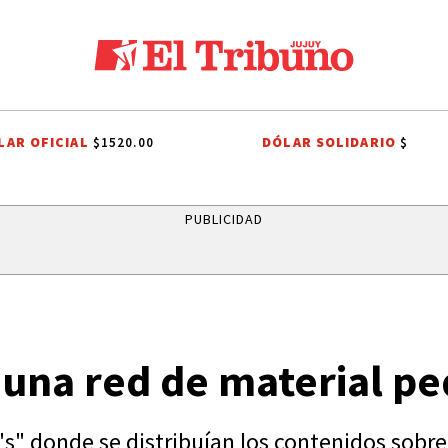
LAR OFICIAL
DÓLAR SOLIDARIO
$1520.00
$
LES A SAN CAYETANO
EFEMÉRIDES
CONFLICTO PORTUARIO
GREM
PUBLICIDAD
una red de material pe
nd's" donde se distribuían los contenidos sob