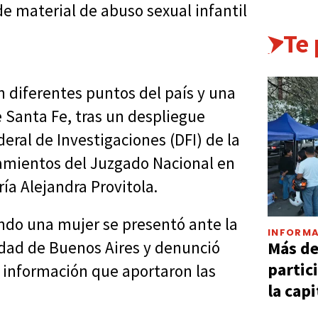
de material de abuso sexual infantil
Te
n diferentes puntos del país y una
e Santa Fe, tras un despliegue
ral de Investigaciones (DFI) de la
neamientos del Juzgado Nacional en
ría Alejandra Provitola.
ndo una mujer se presentó ante la
INFORMA
Más d
udad de Buenos Aires y denunció
partic
a información que aportaron las
la capi