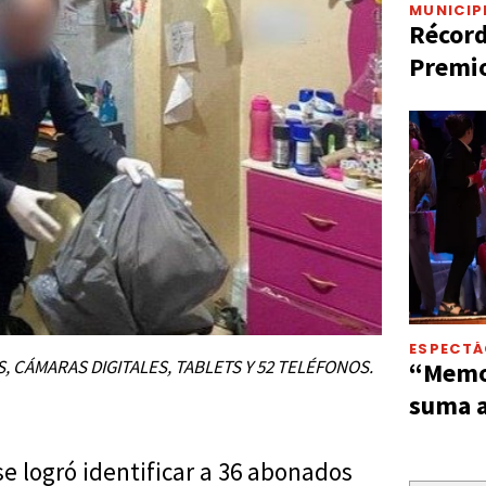
MUNICIP
Récord
Premio
ESPECT
ÁMARAS DIGITALES, TABLETS Y 52 TELÉFONOS.
“Memor
suma a
se logró identificar a 36 abonados