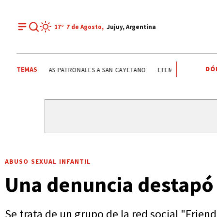
17°
7 de
Agosto
,
Jujuy, Argentina
DÓ
TEMAS
FIESTAS PATRONALES A SAN CAYETANO
FIESTAS PATRONA
ABUSO SEXUAL INFANTIL
Una denuncia destapó 
Se trata de un grupo de la red social "Frie