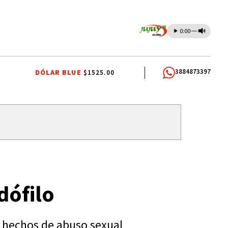
0:00
3884873397
DÓLAR BLUE
$1525.00
IOS DOCENTES
RUBÉN EDUARDO RIVAROLA
JORGE GARCÍA CUERV
dófilo
re hechos de abuso sexual