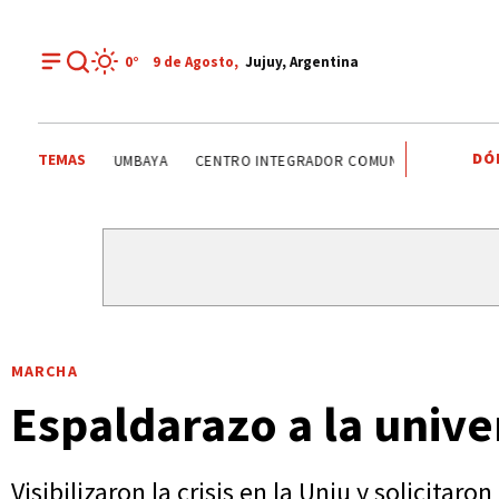
0°
9 de
Agosto
,
Jujuy, Argentina
DÓ
TEMAS
FERIA DEL LIBRO
EL TALAR
VINALITO
TUMBAYA
C
MARCHA
Espaldarazo a la unive
Visibilizaron la crisis en la Unju y solicitar