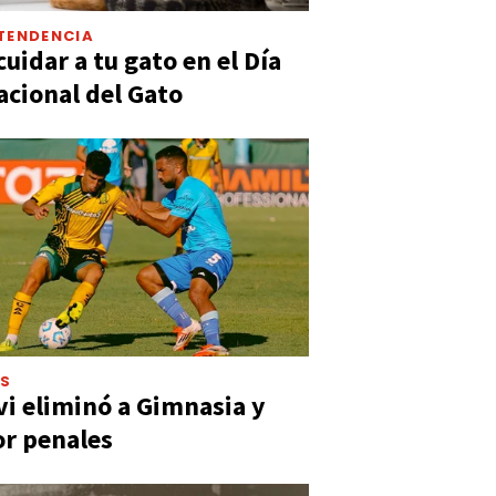
TENDENCIA
uidar a tu gato en el Día
acional del Gato
ES
vi eliminó a Gimnasia y
or penales