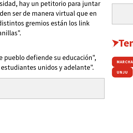
idad, hay un petitorio para juntar
ueden ser de manera virtual que en
distintos gremios están los link
illas".
Te
te pueblo defiende su educación",
MARCH
 estudiantes unidos y adelante".
UNJU