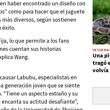
cen haber encontrado un diseño con
os" como para hacer que el juguete
s más diversos, según sostienen
 éxito.
ja, lo que permite a los fans
enes cuentan sus historias
INTERNA
Una pi
xplica Wang.
tragó 
volvía
causar Labubu, especialistas en
a generación joven que se siente
. "Tiene un aspecto extraño y su
e encanta su actitud desafiante",
año de la Universidad de Zhejiang.