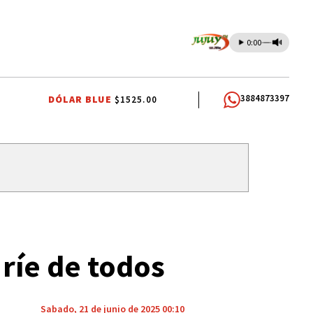
0:00
3884873397
DÓLAR BLUE
$1525.00
 2026
ÁLVARO MAXIMILIANO SAIQUITA
DÍA DEL NIÑO
ENTREVISTA
ríe de todos
Sabado, 21 de junio de 2025 00:10