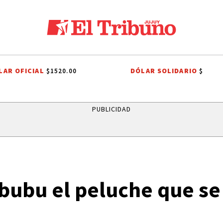
LAR OFICIAL
DÓLAR SOLIDARIO
$1520.00
$
CHO TRIBUTARIO
EL TRIBUNO POR LOS BARRIOS
ONDA ESTUDIANTIL
PUBLICIDAD
bubu el peluche que se 