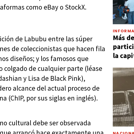
ataformas como eBay o StockX.
INFORMA
Más d
rición de Labubu entre las súper
partic
nes de coleccionistas que hacen fila
la capi
mos diseños; y los famosos que
 colgado de cualquier parte (léase
shian y Lisa de Black Pink),
dero alcance del actual proceso de
a (ChIP, por sus siglas en inglés).
ono cultural debe ser observada
o que arrancó hace exactamente una
NACIONA