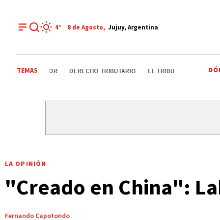
4°
8 de
Agosto
,
Jujuy, Argentina
DÓ
TEMAS
DÍA DEL INGENIERO AGRÓNOMO ANALIZAN SECTOR
DERE
LA OPINIÓN
"Creado en China": La
Fernando Capotondo