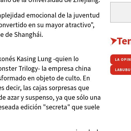
mplejidad emocional de la juventud
onvertido en su mayor atractivo",
te de Shanghái.
Te
gkonés Kasing Lung -quien lo
LA OPI
onster Trilogy- la empresa china
LABUBU
sformado en objeto de culto. En
s decir, las cajas sorpresas que
de azar y suspenso, ya que sólo una
eseada edición "secreta" que suele