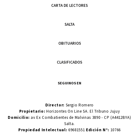
CARTA DE LECTORES
SALTA
OBITUARIOS
CLASIFICADOS
SEGUINOS EN
Director:
Sergio Romero
Propietario:
Horizontes On Line SA. El Tribuno Jujuy
Domicilio:
av Ex Combatientes de Malvinas 3890 - CP (A4412BYA)
Salta.
Propiedad Intelectual:
69681551
Edición N°:
10766