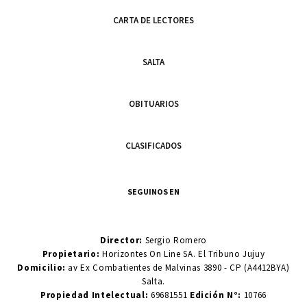
CARTA DE LECTORES
SALTA
OBITUARIOS
CLASIFICADOS
SEGUINOS EN
Director:
Sergio Romero
Propietario:
Horizontes On Line SA. El Tribuno Jujuy
Domicilio:
av Ex Combatientes de Malvinas 3890 - CP (A4412BYA)
Salta.
Propiedad Intelectual:
69681551
Edición N°:
10766