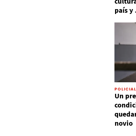
cultur
país y
POLICIA
Un pre
condic
quedar
novio