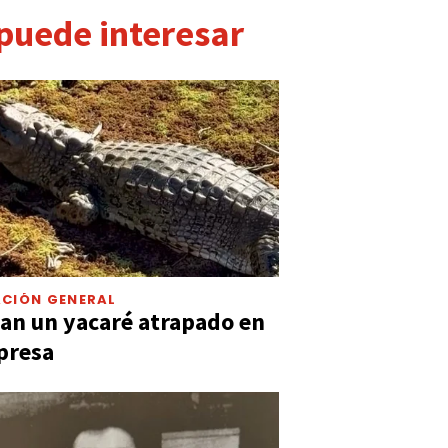
 puede interesar
CIÓN GENERAL
an un yacaré atrapado en
presa