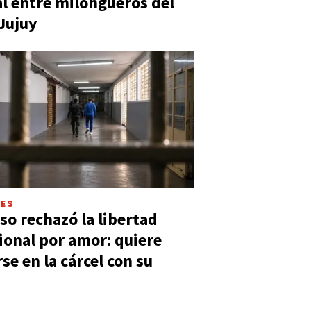
al entre milongueros del
 Jujuy
LES
so rechazó la libertad
ional por amor: quiere
se en la cárcel con su