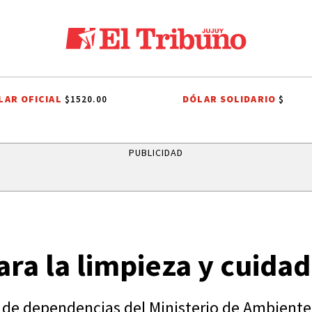
LAR OFICIAL
DÓLAR SOLIDARIO
$1520.00
$
LA NACIÓN ARGENTINA
TENDENCIAS
ALERTA METEOROLÓGICO
PUBLICIDAD
ara la limpieza y cuida
 de dependencias del Ministerio de Ambiente