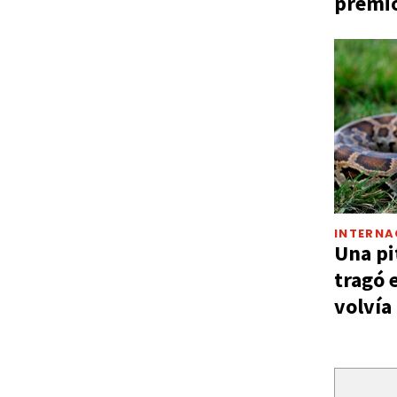
premio
INTERNA
Una pi
tragó 
volvía