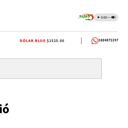
0:00
3884873397
DÓLAR BLUE
$1525.00
ÍO SZTAJNSZRAJBER
GOBIERNO DE JUJUY
LA FIESTA DE LA ABUNDAN
ió