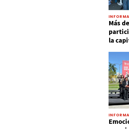
INFORMA
Más d
partic
la capi
INFORMA
Emocio