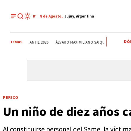
8°
8 de
Agosto
,
Jujuy, Argentina
DÓ
TEMAS
EL TRIBUNO POR LOS BARRIOS
ONDA ESTUDIANTIL 2026
PERICO
Un niño de diez años c
Al constituirse personal del Same, la víctima