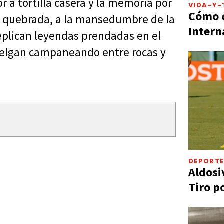
r a tortilla casera y la memoria por
VIDA-Y-
Cómo c
 su quebrada, a la mansedumbre de la
Intern
replican leyendas prendadas en el
cuelgan campaneando entre rocas y
DEPORT
Aldosi
Tiro p