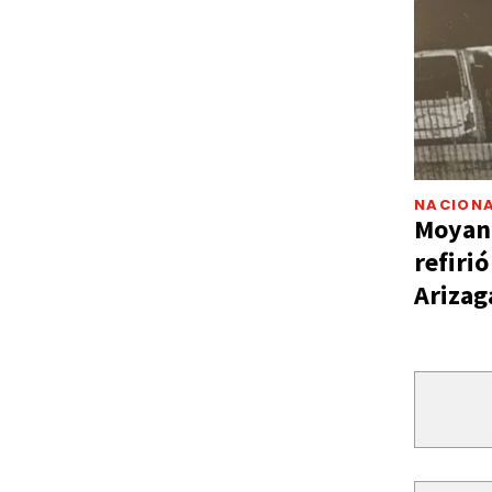
NACIONA
Moyano
refiri
Arizag