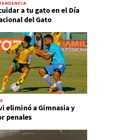
TENDENCIA
uidar a tu gato en el Día
acional del Gato
ES
vi eliminó a Gimnasia y
or penales