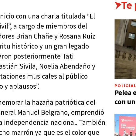
Te
inicio con una charla titulada “El
ivil”, a cargo de miembros del
adores Brian Chañe y Rosana Ruíz
tu histórico y un gran legado
uaron posteriormente Tati
astián Sivila, Noelia Abendaño y
ntaciones musicales al público
o y aplausos”.
POLICIA
Pelea 
con un
memorar la hazaña patriótica del
general Manuel Belgrano, emprendió
 la independencia nacional. También
ncho marrón ya que es el color que