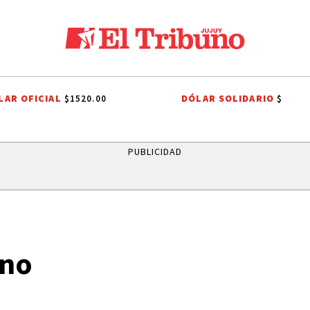
LAR OFICIAL
DÓLAR SOLIDARIO
$1520.00
$
AS DE JUJUY
QUEEN
CORTE DE AGUA
JAPÓN
LEANDRO PARE
PUBLICIDAD
ano