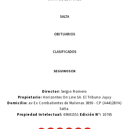
SALTA
OBITUARIOS
CLASIFICADOS
SEGUINOS EN
Director:
Sergio Romero
Propietario:
Horizontes On Line SA. El Tribuno Jujuy
Domicilio:
av Ex Combatientes de Malvinas 3890 - CP (A4412BYA)
Salta.
Propiedad Intelectual:
69681551
Edición N°:
10765