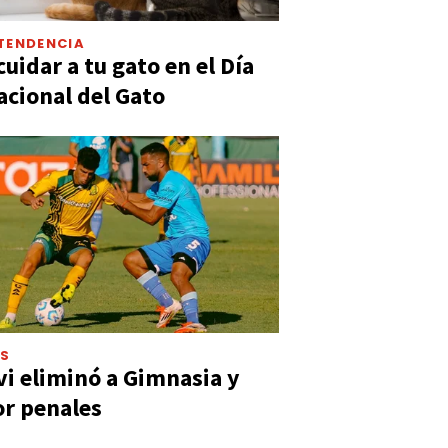
TENDENCIA
uidar a tu gato en el Día
acional del Gato
ES
vi eliminó a Gimnasia y
or penales