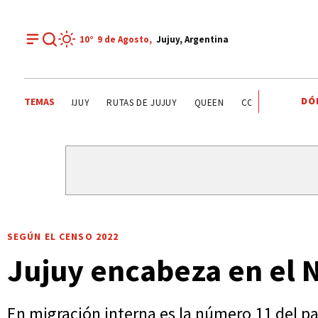
10°
9 de
Agosto
,
Jujuy, Argentina
DÓ
TEMAS
LA QUIACA
HUMAHUACA
EL TIEMPO EN JUJUY
RUT
SEGÚN EL CENSO 2022
Jujuy encabeza en el 
En migración interna es la número 11 del paí