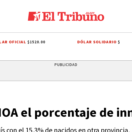
LAR OFICIAL
DÓLAR SOLIDARIO
$1520.00
$
AS DE JUJUY
QUEEN
CORTE DE AGUA
JAPÓN
LEANDRO PARE
PUBLICIDAD
NOA el porcentaje de in
s con el 15,3% de nacidos en otra provincia. 