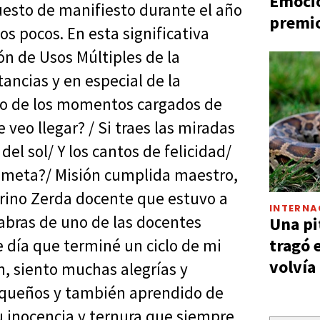
Emocio
uesto de manifiesto durante el año
premio
s pocos. En esta significativa
n de Usos Múltiples de la
tancias y en especial de la
tro de los momentos cargados de
veo llegar? / Si traes las miradas
el sol/ Y los cantos de felicidad/
a meta?/ Misión cumplida maestro,
ino Zerda docente que estuvo a
INTERNA
labras de uno de las docentes
Una pi
tragó 
e día que terminé un ciclo de mi
volvía
ón, siento muchas alegrías y
pequeños y también aprendido de
 inocencia y ternura que siempre