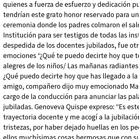
quienes a fuerza de esfuerzo y dedicación p
tendrían este grato honor reservado para uno
ceremonia donde los padres colmaron el saló
Institución para ser testigos de todas las ins
despedida de los docentes jubilados, fue o
emociones “¿Qué te puedo decirte hoy que te 
alegres de los niños/ Las mañanas radiantes d
¿Qué puedo decirte hoy que has llegado a l
amigo, compañero dijo muy emocionado Mar
cargo de la conducción para anunciar las pa
jubiladas. Genoveva Quispe expreso: “Es est
trayectoria docente y me acogí a la jubilaci
tristezas, por haber dejado huellas en los 
ellos muchísimas cosas hermosas que con su