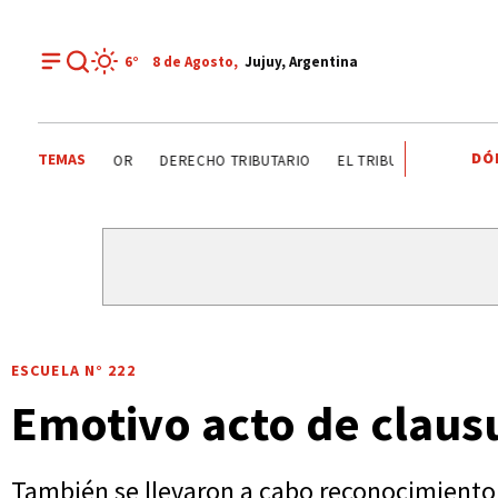
6°
8 de
Agosto
,
Jujuy, Argentina
DÓ
TEMAS
DÍA DEL INGENIERO AGRÓNOMO ANALIZAN SECTOR
DEREC
ESCUELA N° 222
Emotivo acto de clausu
También se llevaron a cabo reconocimiento a