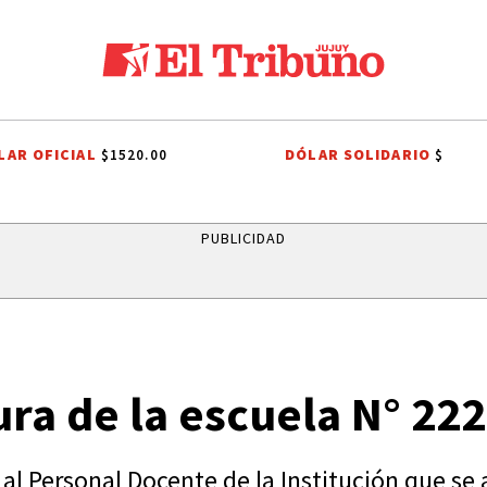
LAR OFICIAL
DÓLAR SOLIDARIO
$1520.00
$
HO TRIBUTARIO
EL TRIBUNO POR LOS BARRIOS
ONDA ESTUDIANTIL
PUBLICIDAD
ra de la escuela N° 222
l Personal Docente de la Institución que se a