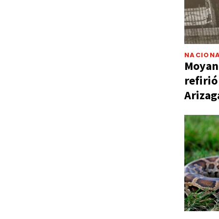
NACIONA
Moyano
refiri
Arizag