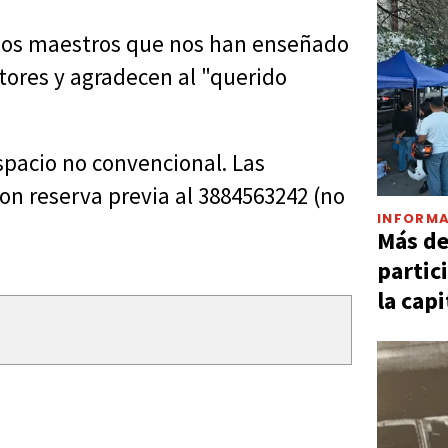
los maestros que nos han enseñado
ctores y agradecen al "querido
spacio no convencional. Las
on reserva previa al 3884563242 (no
INFORMA
Más d
partic
la capi