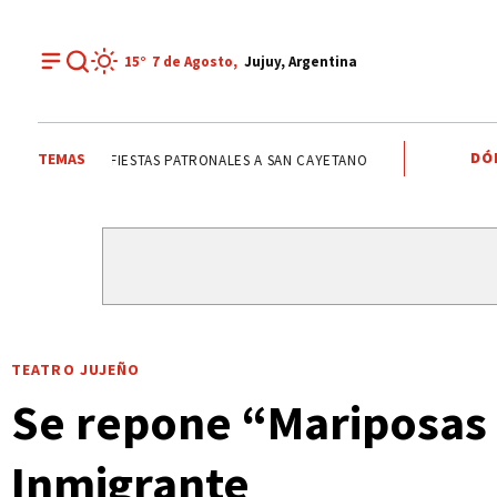
15°
7 de
Agosto
,
Jujuy, Argentina
DÓ
TEMAS
FIESTAS PATRONALES A SAN CAYETANO
EL TIEMPO EN JUJU
TEATRO JUJEÑO
Se repone “Mariposas d
Inmigrante