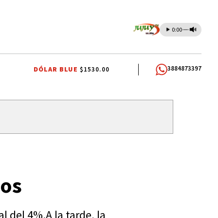
0:00
3884873397
DÓLAR BLUE
$1530.00
COMUNIDADES INDÍGENAS
AUTOMOVILISMO
ios
l del 4%.A la tarde, la