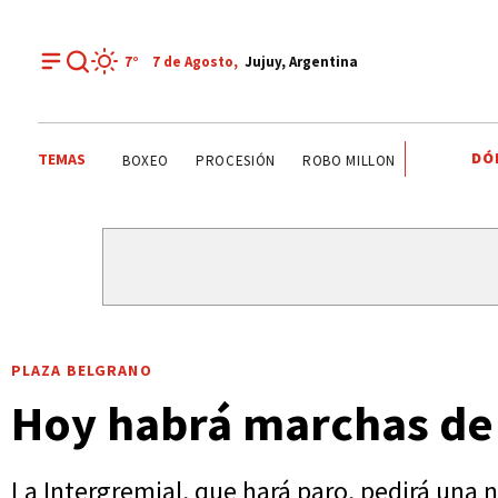
7°
7 de
Agosto
,
Jujuy, Argentina
DÓ
TEMAS
PALPALÁ
EL CARMEN
ALTO COMEDERO
BOXEO
PLAZA BELGRANO
Hoy habrá marchas de e
La Intergremial, que hará paro, pedirá una n