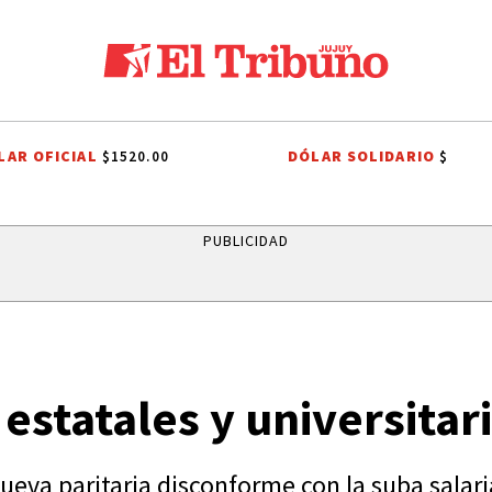
LAR OFICIAL
DÓLAR SOLIDARIO
$1520.00
$
PROCESIÓN
ROBO MILLONARIO
CRIMEN
PRIMERA NACIONAL
PUBLICIDAD
statales y universitar
ueva paritaria disconforme con la suba salaria