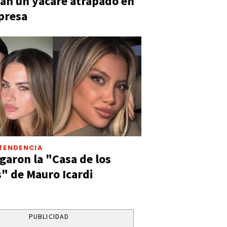
an un yacaré atrapado en
presa
TENDENCIA
aron la "Casa de los
" de Mauro Icardi
PUBLICIDAD