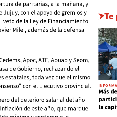
tura de paritarias, a la mañana, y
de Jujuy, con el apoyo de gremios y
Te
l veto de la Ley de Financiamiento
avier Milei, además de la defensa
 (Cedems, Apoc, ATE, Apuap y Seom,
asa de Gobierno, rechazando el
es estatales, toda vez que el mismo
nsenso" con el Ejecutivo provincial.
INFORMA
Más d
partic
pero del deterioro salarial del año
la capi
 inflación de este año, que marque
eldo mínimo y contemple la