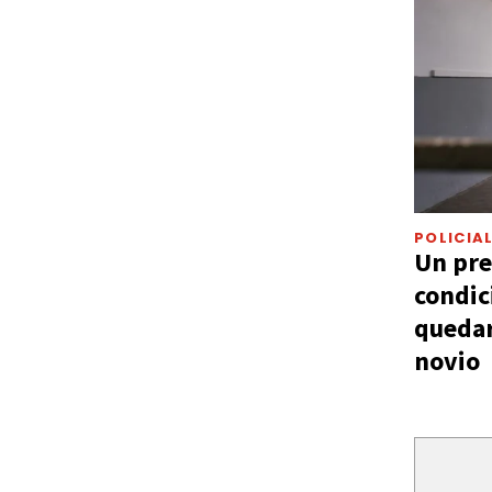
POLICIA
Un pre
condic
quedar
novio