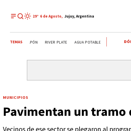
29°
6 de
Agosto
,
Jujuy, Argentina
DÓ
TEMAS
TENDENCIAS
ALERTA METEOROLÓGICO
JAPÓN
RIV
MUNICIPIOS
Pavimentan un tramo d
Vecinos de ese sector se plegaron al program