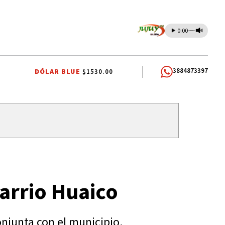
0:00
3884873397
DÓLAR BLUE
$1530.00
CARLOS SADIR
ALTO COMEDERO
arrio Huaico
onjunta con el municipio.