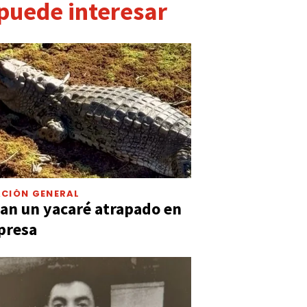
 puede interesar
CIÓN GENERAL
an un yacaré atrapado en
presa