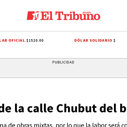
LAR OFICIAL
DÓLAR SOLIDARIO
$1520.00
$
ER PLATE
AGUA POTABLE
AGUA POTABLE
SANTISIMO SALVADOR
PUBLICIDAD
e la calle Chubut del b
a de obras mixtas, por lo que la labor será c