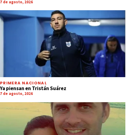
7 de agosto, 2026
INTERNACIONALES
Una pitón de 7 metros mató y tragó
entero a un hombre que volvía de una
fiesta
PRIMERA NACIONAL
Ya piensan en Tristán Suárez
7 de agosto, 2026