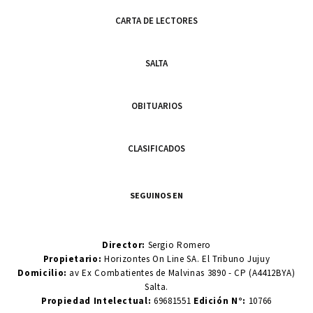
CARTA DE LECTORES
SALTA
OBITUARIOS
CLASIFICADOS
SEGUINOS EN
Director:
Sergio Romero
Propietario:
Horizontes On Line SA. El Tribuno Jujuy
Domicilio:
av Ex Combatientes de Malvinas 3890 - CP (A4412BYA)
Salta.
Propiedad Intelectual:
69681551
Edición N°:
10766