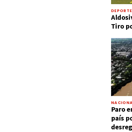
DEPORT
Aldosi
Tiro p
NACIONA
Paro e
país p
desreg