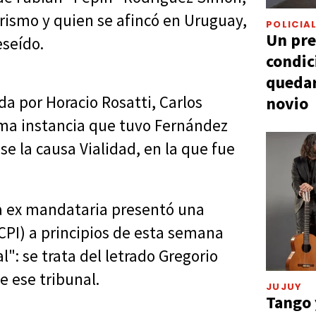
rismo y quien se afincó en Uruguay,
POLICIA
Un pre
eseído.
condic
quedar
a por Horacio Rosatti, Carlos
novio
tima instancia que tuvo Fernández
se la causa Vialidad, en la que fue
la ex mandataria presentó una
CPI) a principios de esta semana
l": se trata del letrado Gregorio
e ese tribunal.
JUJUY
Tango 