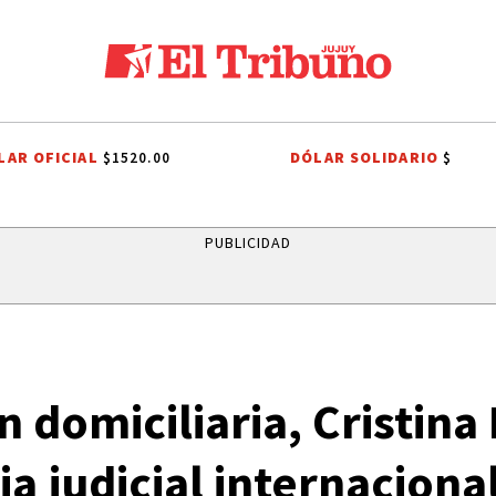
LAR OFICIAL
DÓLAR SOLIDARIO
$1520.00
$
SIMO SALVADOR
CARLOS SADIR
ALTO COMEDERO
PREMIOS SAN 
PUBLICIDAD
ón domiciliaria, Cristina
ia judicial internaciona