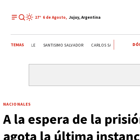
27°
6 de
Agosto
,
Jujuy, Argentina
DÓ
TEMAS
RIVER PLATE
AGUA POTABLE
AGUA POTABLE
SANTI
NACIONALES
A la espera de la prisi
agota la última instanc