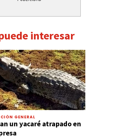
 puede interesar
CIÓN GENERAL
an un yacaré atrapado en
presa