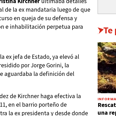
ristina Kirchner
ultimaba detalles
ial de la ex mandataria luego de que
curso en queja de su defensa y
ón e inhabilitación perpetua para
Te
la ex jefa de Estado, ya elevó al
esidido por Jorge Gorini, la
 se aguardaba la definición del
dez de Kirchner haga efectiva la
INFORMA
Rescat
1, en el barrio porteño de
una re
ra la ex presidenta y desde donde