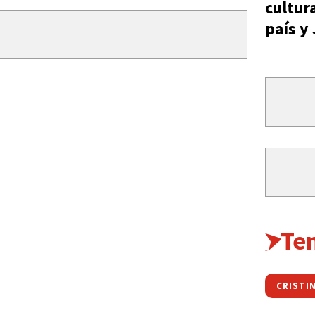
cultur
país y
Te
CRISTI