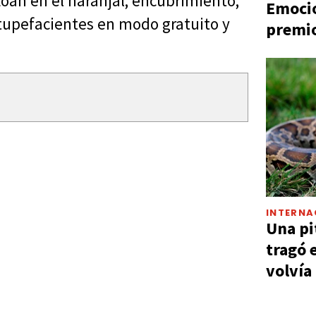
Loan en el naranjal; encubrimiento;
Emocio
stupefacientes en modo gratuito y
premio
INTERNA
Una pi
tragó 
volvía