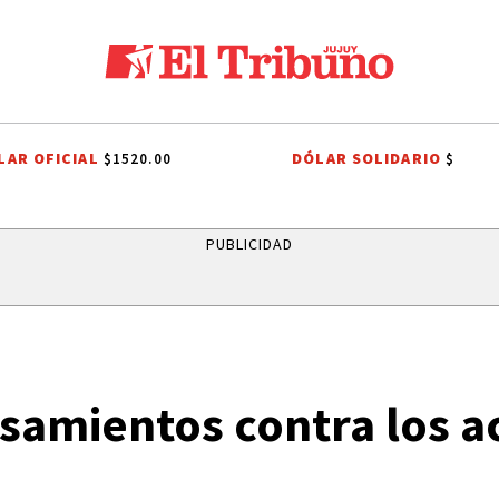
LAR OFICIAL
DÓLAR SOLIDARIO
$1520.00
$
 TRIBUTARIO
EL TRIBUNO POR LOS BARRIOS
ONDA ESTUDIANTIL 20
PUBLICIDAD
samientos contra los a