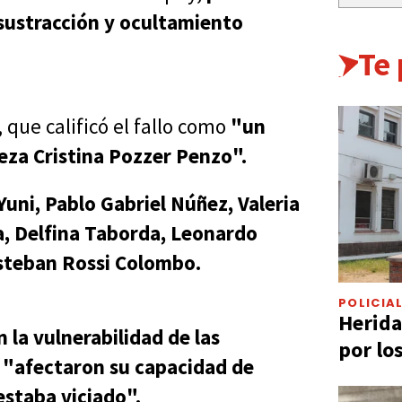
 sustracción y ocultamiento
Te
, que calificó el fallo como
"un
ueza Cristina Pozzer Penzo".
uni, Pablo Gabriel Núñez, Valeria
a, Delfina Taborda, Leonardo
teban Rossi Colombo.
POLICIA
Herida
la vulnerabilidad de las
por lo
,
"afectaron su capacidad de
estaba viciado".