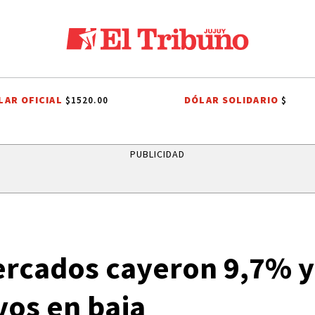
LAR OFICIAL
DÓLAR SOLIDARIO
$1520.00
$
OBIERNO NACIONAL
JORGE MESSI
TUCUMAN
JORGE MESSI
HI
PUBLICIDAD
ercados cayeron 9,7% 
vos en baja