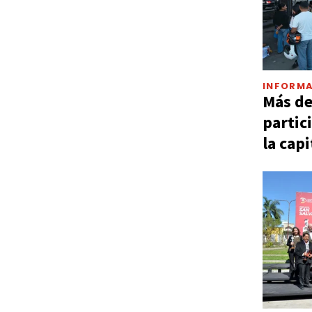
INFORMA
Más d
partic
la capi