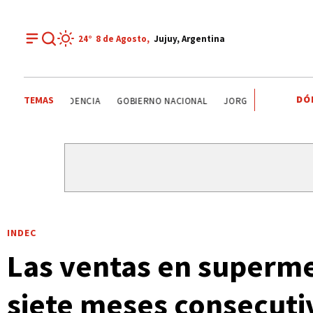
24°
8 de
Agosto
,
Jujuy, Argentina
DÓ
TEMAS
SELECCIÓN ARGENTINA
JORGE MESSI
TENDENCIA
G
INDEC
Las ventas en superm
siete meses consecuti