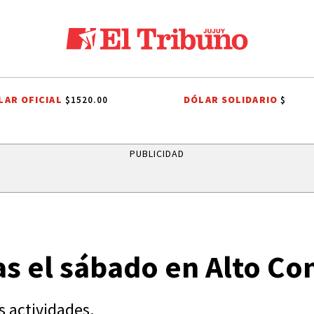
LAR OFICIAL
DÓLAR SOLIDARIO
$1520.00
$
LOS ALISOS
DIEGO CHACÓN
PRIMERA NACIONAL
LIGA PROFESIO
PUBLICIDAD
tas el sábado en Alto C
s actividades.