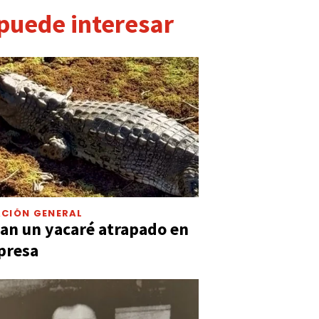
 puede interesar
CIÓN GENERAL
an un yacaré atrapado en
presa