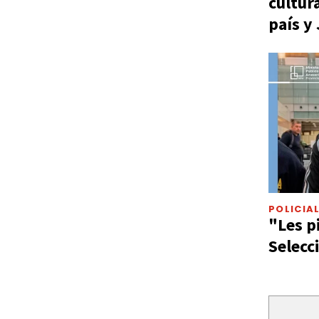
cultur
país y
POLICIA
"Les p
Selecc