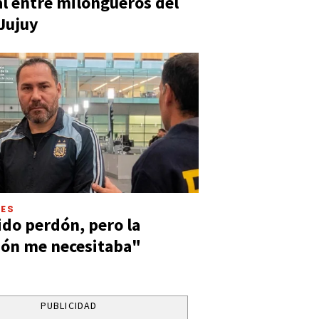
al entre milongueros del
 Jujuy
LES
ido perdón, pero la
ión me necesitaba"
PUBLICIDAD