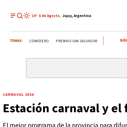
14°
6 de
Agosto
,
Jujuy, Argentina
DÓ
TEMAS
SANTISIMO SALVADOR
CARLOS SADIR
ALTO COMEDERO
CARNAVAL 2026
Estación carnaval y el 
El mejor programa de la provincia para difu