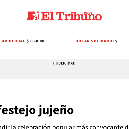
LAR OFICIAL
DÓLAR SOLIDARIO
$1520.00
$
PREMIOS SAN SALVADOR
LEY DE PROPIEDAD PRIVADA
LEY DE TIE
PUBLICIDAD
festejo jujeño
ndir la celebración popular más convocante de