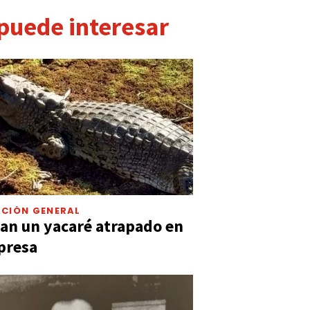
 puede interesar
CIÓN GENERAL
an un yacaré atrapado en
presa