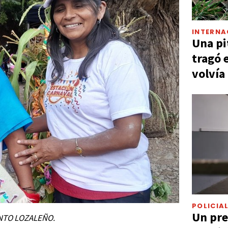
INTERNA
Una pi
tragó 
volvía
POLICIA
Un pre
ANTO LOZALEÑO.