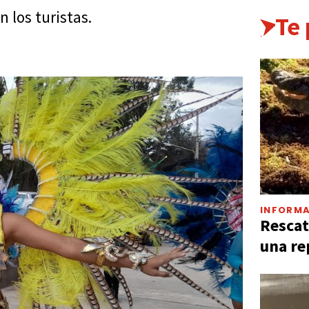
 los turistas.
Te
INFORMA
Rescat
una re