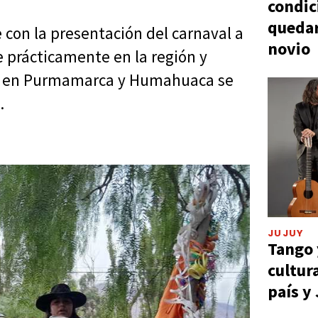
condic
quedar
 con la presentación del carnaval a
novio
e prácticamente en la región y
ue en Purmamarca y Humahuaca se
.
JUJUY
Tango 
cultur
país y