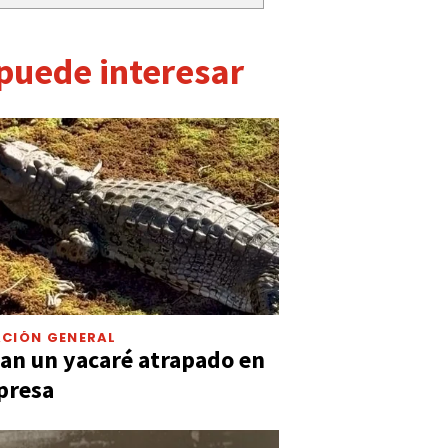
 puede interesar
CIÓN GENERAL
an un yacaré atrapado en
presa