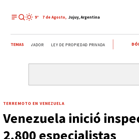
9°
7 de
Agosto
,
Jujuy, Argentina
DÓ
TEMAS
IOS SAN SALVADOR
LEY DE PROPIEDAD PRIVADA
LEY DE TIERRAS
TERREMOTO EN VENEZUELA
Venezuela inició inspe
2.800 especialistas