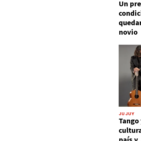
Un pre
condic
quedar
novio
JUJUY
Tango 
cultur
país y