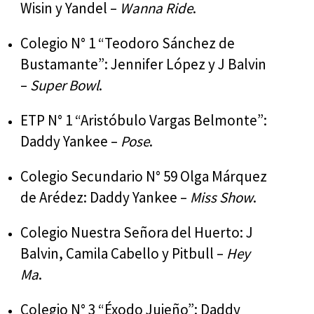
Wisin y Yandel –
Wanna Ride
.
Colegio N° 1 “Teodoro Sánchez de
Bustamante”: Jennifer López y J Balvin
–
Super Bowl
.
ETP N° 1 “Aristóbulo Vargas Belmonte”:
Daddy Yankee –
Pose
.
Colegio Secundario N° 59 Olga Márquez
de Arédez: Daddy Yankee –
Miss Show
.
Colegio Nuestra Señora del Huerto: J
Balvin, Camila Cabello y Pitbull –
Hey
Ma
.
Colegio N° 3 “Éxodo Jujeño”: Daddy