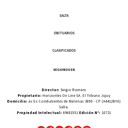
SALTA
OBITUARIOS
CLASIFICADOS
SEGUINOS EN
Director:
Sergio Romero
Propietario:
Horizontes On Line SA. El Tribuno Jujuy
Domicilio:
av Ex Combatientes de Malvinas 3890 - CP (A4412BYA)
Salta.
Propiedad Intelectual:
69681551
Edición N°:
10721