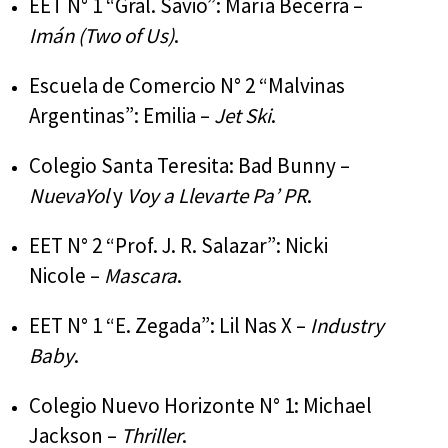
EET N° 1 “Gral. Savio”: María Becerra –
Imán (Two of Us)
.
Escuela de Comercio N° 2 “Malvinas
Argentinas”: Emilia –
Jet Ski
.
Colegio Santa Teresita: Bad Bunny –
NuevaYol
y
Voy a Llevarte Pa’ PR
.
EET N° 2 “Prof. J. R. Salazar”: Nicki
Nicole –
Mascara
.
EET N° 1 “E. Zegada”: Lil Nas X –
Industry
Baby
.
Colegio Nuevo Horizonte N° 1: Michael
Jackson –
Thriller
.