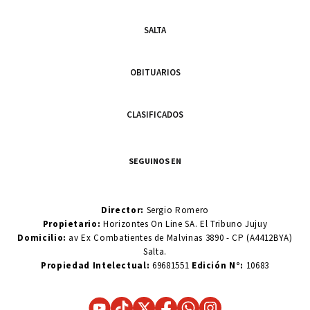
SALTA
OBITUARIOS
CLASIFICADOS
SEGUINOS EN
Director:
Sergio Romero
Propietario:
Horizontes On Line SA. El Tribuno Jujuy
Domicilio:
av Ex Combatientes de Malvinas 3890 - CP (A4412BYA)
Salta.
Propiedad Intelectual:
69681551
Edición N°:
10683