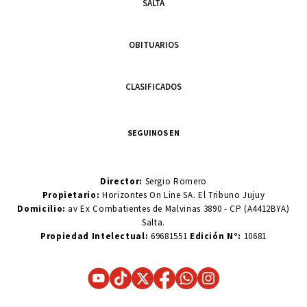
SALTA
OBITUARIOS
CLASIFICADOS
SEGUINOS EN
Director:
Sergio Romero
Propietario:
Horizontes On Line SA. El Tribuno Jujuy
Domicilio:
av Ex Combatientes de Malvinas 3890 - CP (A4412BYA)
Salta.
Propiedad Intelectual:
69681551
Edición N°:
10681