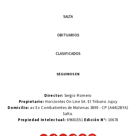
SALTA
OBITUARIOS
CLASIFICADOS
SEGUINOS EN
Director:
Sergio Romero
Propietario:
Horizontes On Line SA. El Tribuno Jujuy
Domicilio:
av Ex Combatientes de Malvinas 3890 - CP (A4412BYA)
Salta.
Propiedad Intelectual:
69681551
Edición N°:
10678