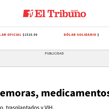
LAR OFICIAL
DÓLAR SOLIDARIO
$1520.00
$
ATRO EL PASILLO
EL TIEMPO EN JUJUY
EFEMÉRIDES
BRASIL
PUBLICIDAD
n demoras, medicamento
o, trasplantados y VIH.