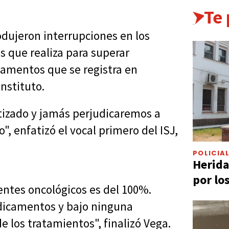
Te
odujeron interrupciones en los
s que realiza para superar
camentos que se registra en
nstituto.
tizado y jamás perjudicaremos a
, enfatizó el vocal primero del ISJ,
POLICIA
Herida
por lo
entes oncológicos es del 100%.
dicamentos y bajo ninguna
e los tratamientos", finalizó Vega.