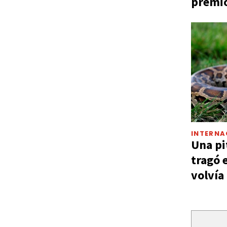
premio
INTERNA
Una pi
tragó 
volvía