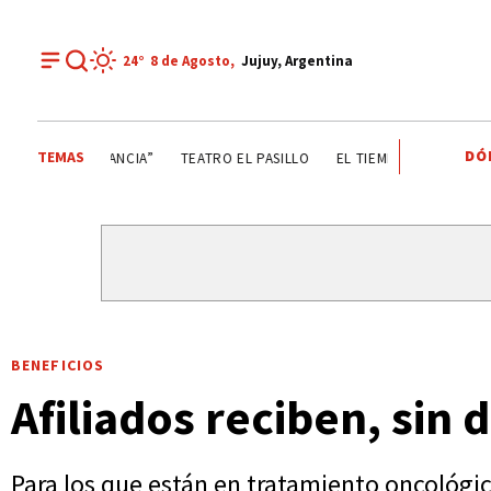
24°
8 de
Agosto
,
Jujuy, Argentina
DÓ
TEMAS
GOBIERNO DE JUJUY
LA FIESTA DE LA ABUNDANCIA”
TE
BENEFICIOS
Afiliados reciben, si
Para los que están en tratamiento oncológic