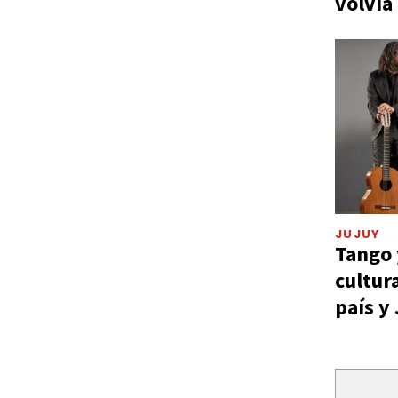
volvía
JUJUY
Tango 
cultur
país y