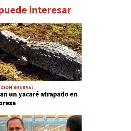
 puede interesar
CIÓN GENERAL
an un yacaré atrapado en
presa