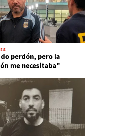
LES
ido perdón, pero la
ión me necesitaba"