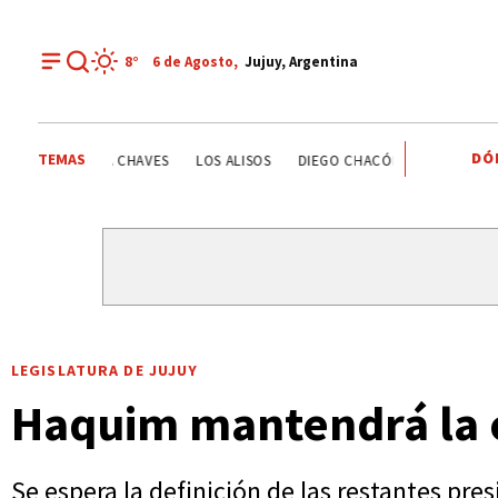
8°
6 de
Agosto
,
Jujuy, Argentina
DÓ
TEMAS
ESTATALES
DEPORTE RECREATIVO
YAMILA CHAVES
LEGISLATURA DE JUJUY
Haquim mantendrá la 
Se espera la definición de las restantes pres