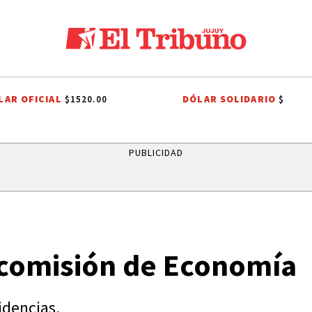
LAR OFICIAL
DÓLAR SOLIDARIO
$1520.00
$
LOS ALISOS
DIEGO CHACÓN
PRIMERA NACIONAL
LIGA PROFESIO
PUBLICIDAD
comisión de Economía
idencias.