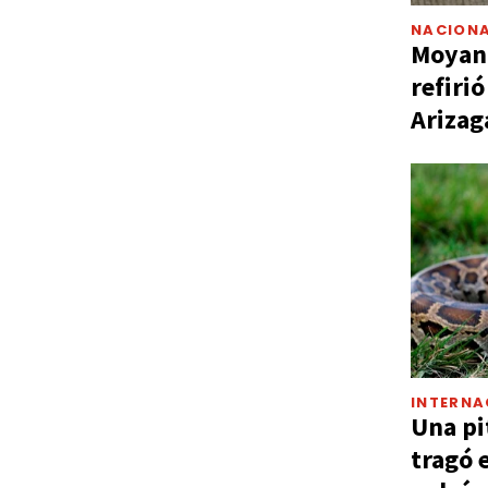
NACIONA
Moyano
refiri
Arizag
INTERNA
Una pi
tragó 