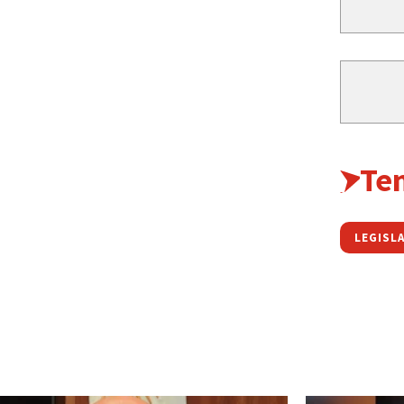
Te
LEGISL