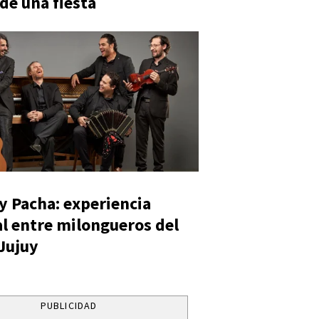
 de una fiesta
y Pacha: experiencia
al entre milongueros del
 Jujuy
PUBLICIDAD