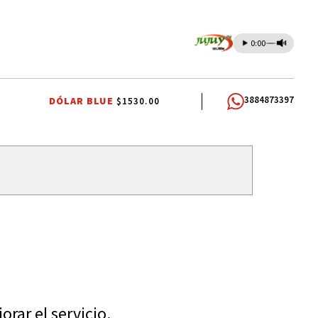
0:00
3884873397
DÓLAR BLUE
$1530.00
ES INDÍGENAS
AUTOMOVILISMO
rar el servicio.