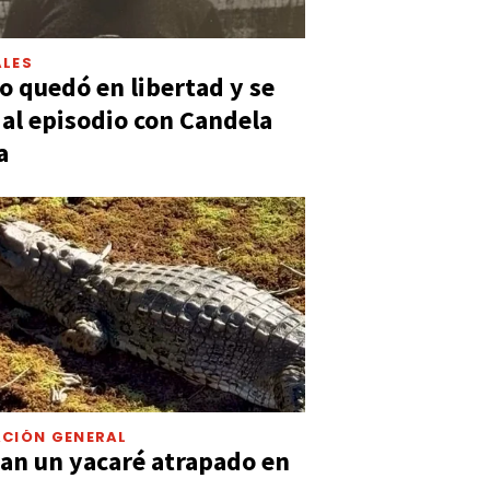
LES
 quedó en libertad y se
ó al episodio con Candela
a
CIÓN GENERAL
an un yacaré atrapado en