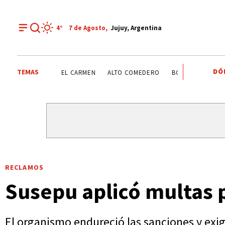
4°
7 de
Agosto
,
Jujuy, Argentina
DÓ
TEMAS
PALPALÁ
EL CARMEN
ALTO COMEDERO
BOXEO
PROCESIÓ
RECLAMOS
Susepu aplicó multas 
El organismo endureció las sanciones y exigi