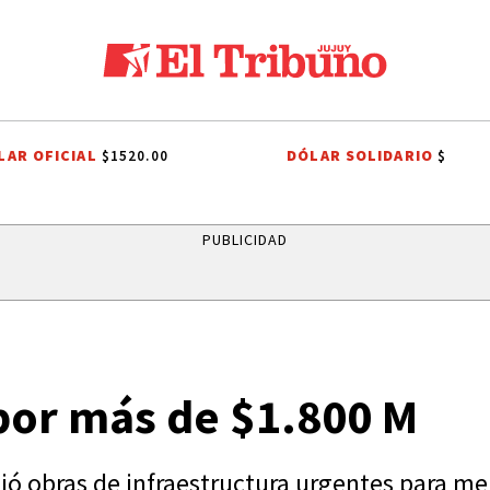
LAR OFICIAL
DÓLAR SOLIDARIO
$1520.00
$
N
ROBO MILLONARIO
CRIMEN
PRIMERA NACIONAL
COMUNIDAD
PUBLICIDAD
por más de $1.800 M
ó obras de infraestructura urgentes para mejo