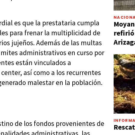
NACIONA
rdial es que la prestataria cumpla
Moyano
refiri
es para frenar la multiplicidad de
Arizag
arios jujeños. Además de las multas
ámites administrativos en curso por
entes están vinculados a
l center, así como a los recurrentes
enerado malestar en la población.
INFORMA
stino de los fondos provenientes de
Rescat
enalidades administrativas, las