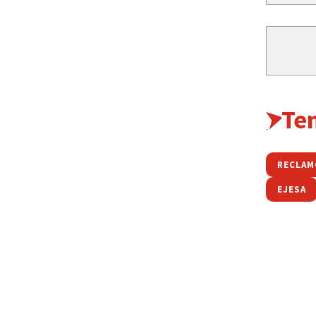
Te
RECLAM
EJESA