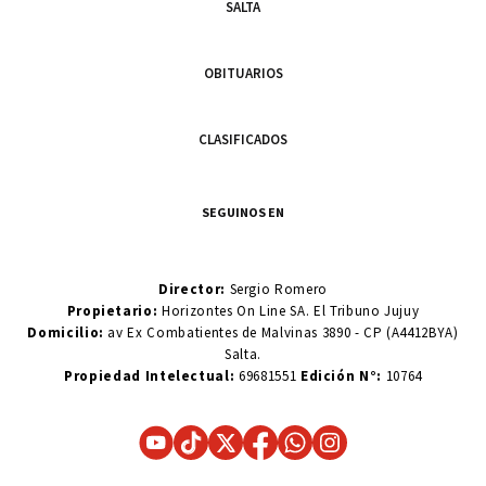
SALTA
OBITUARIOS
CLASIFICADOS
SEGUINOS EN
Director:
Sergio Romero
Propietario:
Horizontes On Line SA. El Tribuno Jujuy
Domicilio:
av Ex Combatientes de Malvinas 3890 - CP (A4412BYA)
Salta.
Propiedad Intelectual:
69681551
Edición N°:
10764