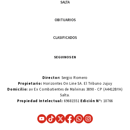
SALTA
OBITUARIOS
CLASIFICADOS
SEGUINOS EN
Director:
Sergio Romero
Propietario:
Horizontes On Line SA. El Tribuno Jujuy
Domicilio:
av Ex Combatientes de Malvinas 3890 - CP (A4412BYA)
Salta.
Propiedad Intelectual:
69681551
Edición N°:
10766