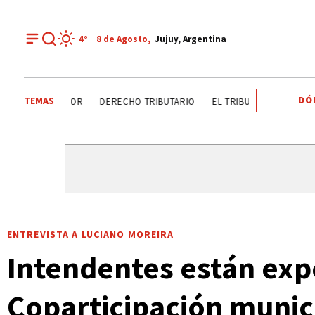
4°
8 de
Agosto
,
Jujuy, Argentina
DÓ
TEMAS
DÍA DEL INGENIERO AGRÓNOMO ANALIZAN SECTOR
DERE
ENTREVISTA A LUCIANO MOREIRA
Intendentes están exp
Coparticipación munic