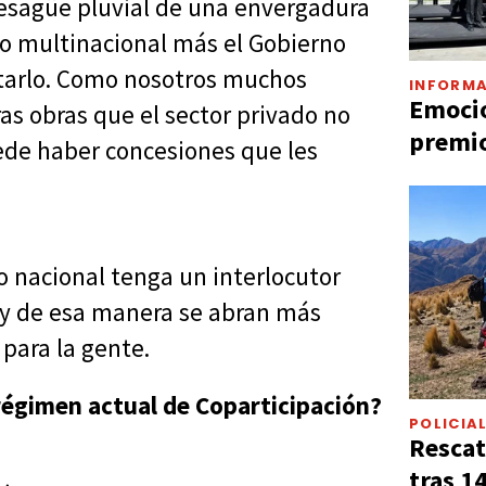
esagüe pluvial de una envergadura
o multinacional más el Gobierno
retarlo. Como nosotros muchos
INFORMA
Emocio
as obras que el sector privado no
premio
uede haber concesiones que les
 nacional tenga un interlocutor
s y de esa manera se abran más
para la gente.
 régimen actual de Coparticipación?
POLICIA
Rescat
tras 1