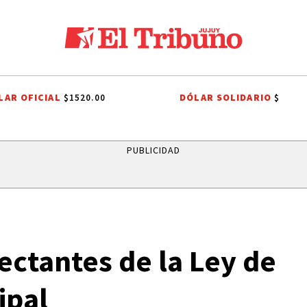
LAR OFICIAL
DÓLAR SOLIDARIO
$1520.00
$
CHO TRIBUTARIO
EL TRIBUNO POR LOS BARRIOS
ONDA ESTUDIANTIL
PUBLICIDAD
ectantes de la Ley de
ipal