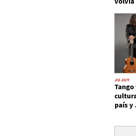
volvía
JUJUY
Tango 
cultur
país y