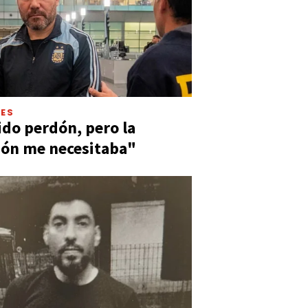
LES
ido perdón, pero la
ión me necesitaba"