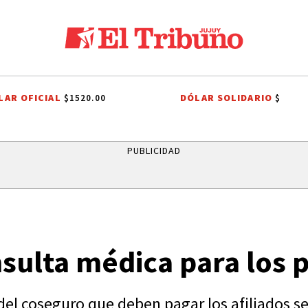
LAR OFICIAL
DÓLAR SOLIDARIO
$1520.00
$
LOS ALISOS
DIEGO CHACÓN
PRIMERA NACIONAL
LIGA PROFESION
PUBLICIDAD
nsulta médica para los 
 del coseguro que deben pagar los afiliados 