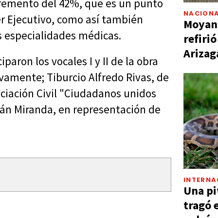
remento del 42%, que es un punto
NACIONA
er Ejecutivo, como así también
Moyano
as especialidades médicas.
refiri
Arizag
paron los vocales I y II de la obra
ivamente; Tiburcio Alfredo Rivas, de
ciación Civil "Ciudadanos unidos
rnán Miranda, en representación de
INTERNA
Una pi
tragó 