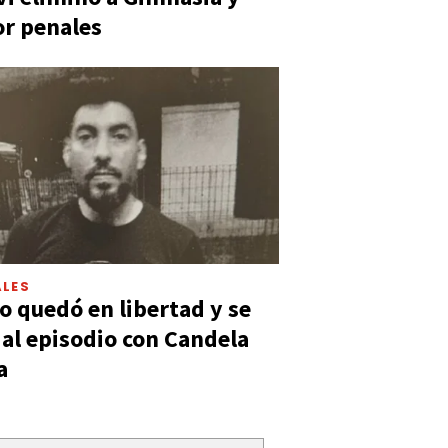
or penales
LES
 quedó en libertad y se
ó al episodio con Candela
a