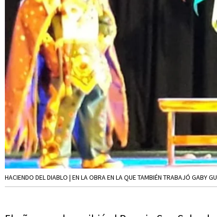
HACIENDO DEL DIABLO | EN LA OBRA EN LA QUE TAMBIÉN TRABAJÓ GABY G