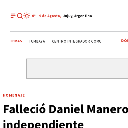
0°
9 de
Agosto
,
Jujuy, Argentina
DÓ
TEMAS
FERIA DEL LIBRO
EL TALAR
VINALITO
TUMBAYA
HOMENAJE
Falleció Daniel Manero
independiente