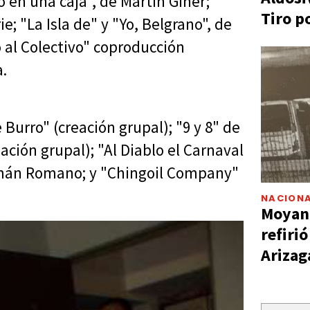
 en una caja", de Martín Giner;
Tiro p
; "La Isla de" y "Yo, Belgrano", de
al Colectivo" coproducción
a.
Burro" (creación grupal); "9 y 8" de
ción grupal); "Al Diablo el Carnaval
Germán Romano; y "Chingoil Company"
NACIONA
Moyano
refiri
Arizag