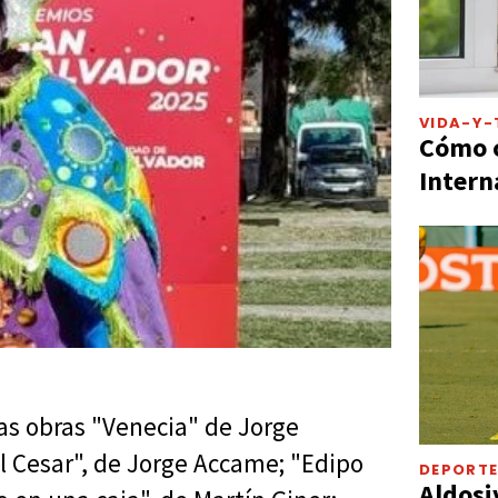
VIDA-Y-
Cómo c
Intern
las obras "Venecia" de Jorge
l Cesar", de Jorge Accame; "Edipo
DEPORT
Aldosi