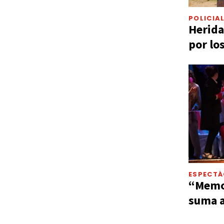
POLICIA
Herida
por lo
ESPECT
“Memor
suma a