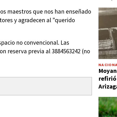
los maestros que nos han enseñado
ctores y agradecen al "querido
spacio no convencional. Las
on reserva previa al 3884563242 (no
NACIONA
Moyano
refiri
Arizag