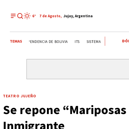
6°
7 de
Agosto
,
Jujuy, Argentina
DÓ
TEMAS
FIESTAS PATRONALES A SAN CAYETANO
INDEPENDENCIA DE
TEATRO JUJEÑO
Se repone “Mariposas d
Inmigrante