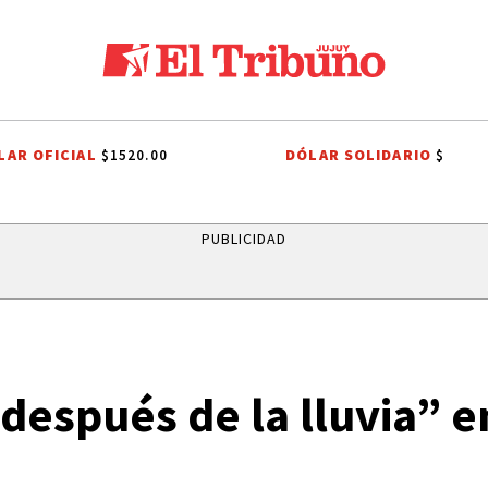
LAR OFICIAL
DÓLAR SOLIDARIO
$1520.00
$
 BOLIVIA
ITS
SISTEMA PÚBLICO
CAME JOVEN
CAPITAL HUMA
PUBLICIDAD
espués de la lluvia” e