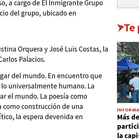
so, a cargo de El Inmigrante Grupo
acio del grupo, ubicado en
Te
stina Orquera y José Luis Costas, la
Carlos Palacios.
lugar del mundo. En encuentro que
 de lo universalmente humano. La
tar el mundo. La poesía como
ra como construcción de una
INFORMA
Más d
ítico, la espera devenida en
partic
la capi