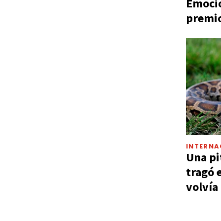
Emocio
premio
INTERNA
Una pi
tragó 
volvía