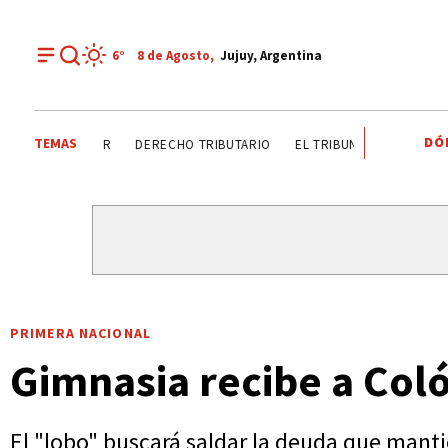
6°
8 de
Agosto
,
Jujuy, Argentina
DÓ
TEMAS
DÍA DEL INGENIERO AGRÓNOMO ANALIZAN SECTOR
DEREC
PRIMERA NACIONAL
Gimnasia recibe a Coló
El "lobo" buscará saldar la deuda que manti