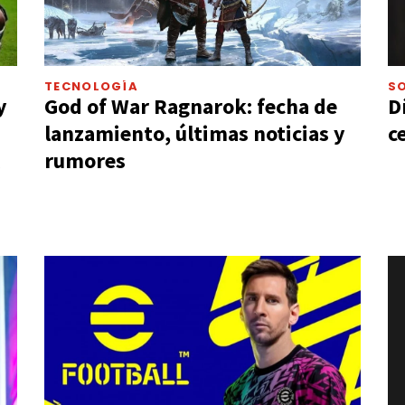
TECNOLOGÍA
S
y
God of War Ragnarok: fecha de
D
lanzamiento, últimas noticias y
c
rumores