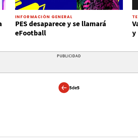
INFORMACIÓN GENERAL
T
a
PES desaparece y se llamará
V
eFootball
y
PUBLICIDAD
5
de
5