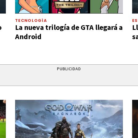
TECNOLOGÍA
E
o
La nueva trilogía de GTA llegará a
L
Android
s
PUBLICIDAD