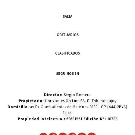
SALTA
OBITUARIOS
CLASIFICADOS
SEGUINOS EN
Director:
Sergio Romero
Propietario:
Horizontes On Line SA. El Tribuno Jujuy
Domicilio:
av Ex Combatientes de Malvinas 3890 - CP (A4412BYA)
Salta.
Propiedad Intelectual:
69681551
Edición N°:
10782