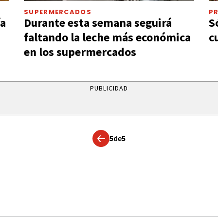
SUPERMERCADOS
P
ía
Durante esta semana seguirá
S
faltando la leche más económica
c
en los supermercados
PUBLICIDAD
5
de
5