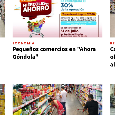
ECONOMÍA
RE
Pequeños comercios en "Ahora
C
Góndola"
o
a