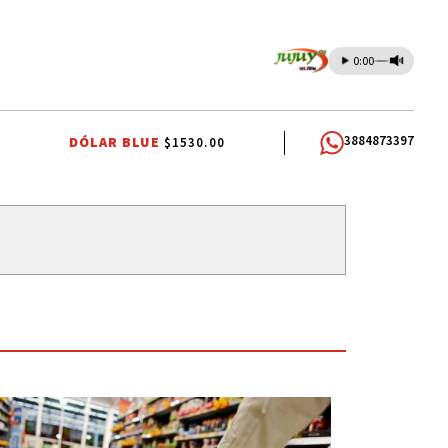
0:00
3884873397
DÓLAR BLUE
$1530.00