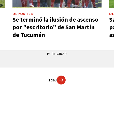
DEPORTES
D
Se terminó la ilusión de ascenso
S
por "escritorio" de San Martín
p
de Tucumán
a
PUBLICIDAD
1
de
3