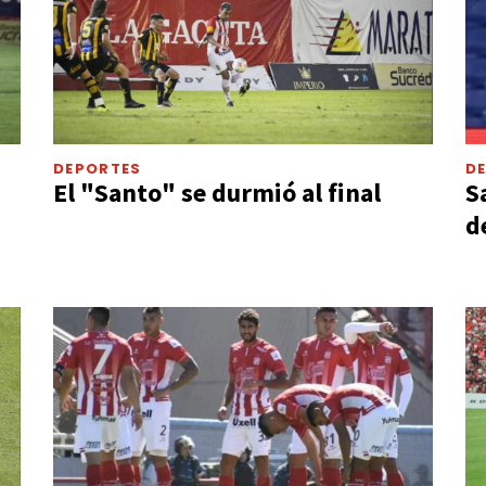
DEPORTES
D
El "Santo" se durmió al final
S
d