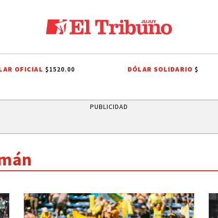
LAR OFICIAL
DÓLAR SOLIDARIO
$1520.00
$
LICTO PORTUARIO
GREMIOS DOCENTES
RUBÉN EDUARDO RIVAROL
PUBLICIDAD
umán