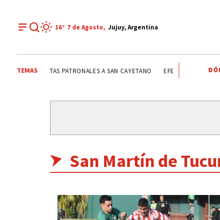
16°
7 de
Agosto
,
Jujuy, Argentina
DÓ
TEMAS
ETANO
FIESTAS PATRONALES A SAN CAYETANO
EFEMÉRIDES
CONF
San Martín de Tuc