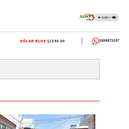
0:00
3884873397
DÓLAR BLUE
$1540.00
TA
INTERNA JUSTICIALISTA
EL TIEMPO EN JUJUY