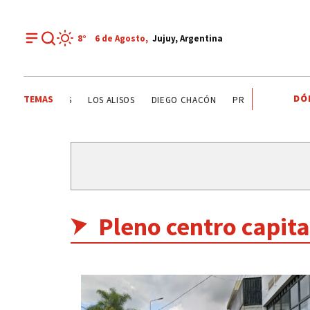
8°
6 de
Agosto
,
Jujuy, Argentina
DÓ
TEMAS
AMILA CHAVES
LOS ALISOS
DIEGO CHACÓN
PRIMERA NACIONAL
Pleno centro capita