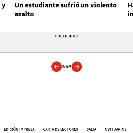
 y
Un estudiante sufrió un violento
H
asalto
i
PUBLICIDAD
2
de
5
EDICIÓN IMPRESA
CARTA DE LECTORES
SALTA
OBITUARIOS