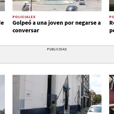
POLICIALES
PO
de
Golpeó a una joven por negarse a
R
conversar
p
PUBLICIDAD