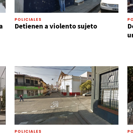
POLICIALES
PO
a
Detienen a violento sujeto
D
u
POLICIALES
PO