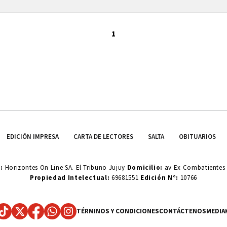
1
EDICIÓN IMPRESA
CARTA DE LECTORES
SALTA
OBITUARIOS
o:
Horizontes On Line SA. El Tribuno Jujuy
Domicilio:
av Ex Combatientes d
Propiedad Intelectual:
69681551
Edición N°:
10766
TÉRMINOS Y CONDICIONES
CONTÁCTENOS
MEDIA