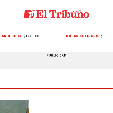
LAR OFICIAL
DÓLAR SOLIDARIO
$1520.00
$
 NACIONAL
LIGA PROFESIONAL
INTERNA JUSTICIALISTA
INTERNA 
PUBLICIDAD