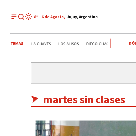
8°
6 de
Agosto
,
Jujuy, Argentina
DÓ
TEMAS
EATIVO
YAMILA CHAVES
LOS ALISOS
DIEGO CHACÓN
PRIMERA
martes sin clases