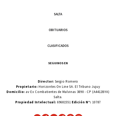
SALTA
OBITUARIOS
CLASIFICADOS
SEGUINOS EN
Director:
Sergio Romero
Propietario:
Horizontes On Line SA. El Tribuno Jujuy
Domicilio:
av Ex Combatientes de Malvinas 3890 - CP (A4412BYA)
Salta.
Propiedad Intelectual:
69681551
Edición N°:
10787