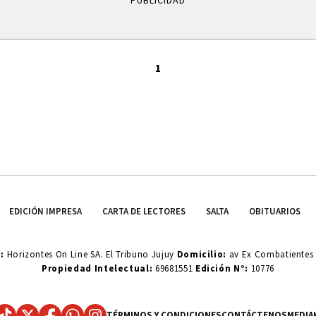
PUBLICIDAD
1
EDICIÓN IMPRESA
CARTA DE LECTORES
SALTA
OBITUARIOS
o:
Horizontes On Line SA. El Tribuno Jujuy
Domicilio:
av Ex Combatientes d
Propiedad Intelectual:
69681551
Edición N°:
10776
TÉRMINOS Y CONDICIONES
CONTÁCTENOS
MEDIA