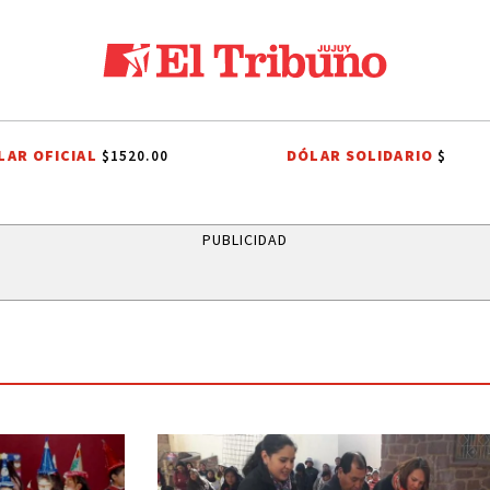
LAR OFICIAL
DÓLAR SOLIDARIO
$1520.00
$
ES A SAN CAYETANO
FIESTAS PATRONALES A SAN CAYETANO
EFEMÉR
PUBLICIDAD