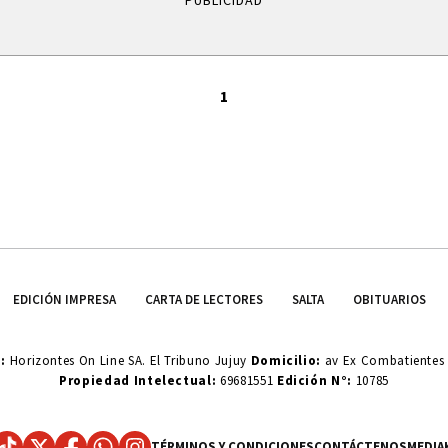
PUBLICIDAD
1
EDICIÓN IMPRESA
CARTA DE LECTORES
SALTA
OBITUARIOS
o:
Horizontes On Line SA. El Tribuno Jujuy
Domicilio:
av Ex Combatientes d
Propiedad Intelectual:
69681551
Edición N°:
10785
TÉRMINOS Y CONDICIONES
CONTÁCTENOS
MEDIA