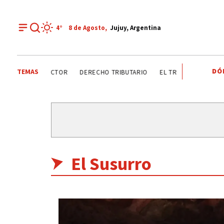
4°
8 de
Agosto
,
Jujuy, Argentina
DÓ
TEMAS
MO ANALIZAN SECTOR
DERECHO TRIBUTARIO
EL TRIBUNO POR LOS
El Susurro