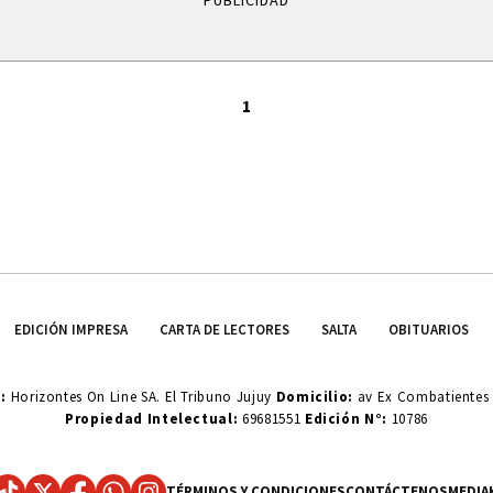
PUBLICIDAD
1
EDICIÓN IMPRESA
CARTA DE LECTORES
SALTA
OBITUARIOS
o:
Horizontes On Line SA. El Tribuno Jujuy
Domicilio:
av Ex Combatientes d
Propiedad Intelectual:
69681551
Edición N°:
10786
TÉRMINOS Y CONDICIONES
CONTÁCTENOS
MEDIA